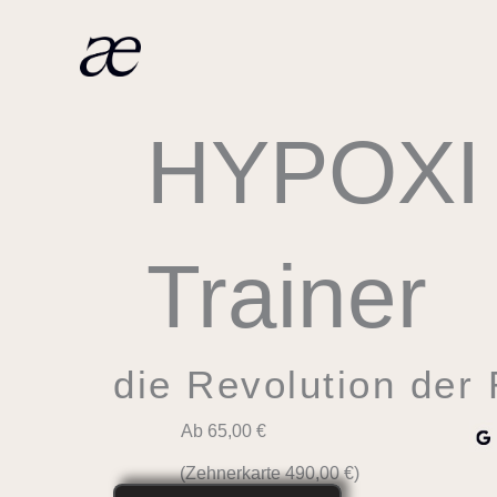
Zum
Inhalt
springen
HYPOXI
Trainer
die Revolution der
Ab 65,00 €
(Zehnerkarte 490,00 €)